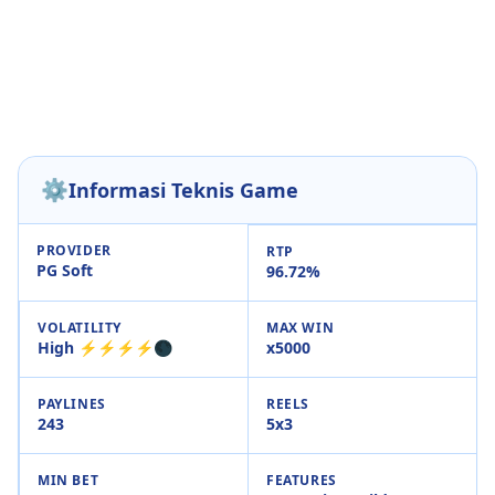
⚙️
Informasi Teknis Game
PROVIDER
RTP
PG Soft
96.72%
VOLATILITY
MAX WIN
High ⚡⚡⚡⚡🌑
x5000
PAYLINES
REELS
243
5x3
MIN BET
FEATURES