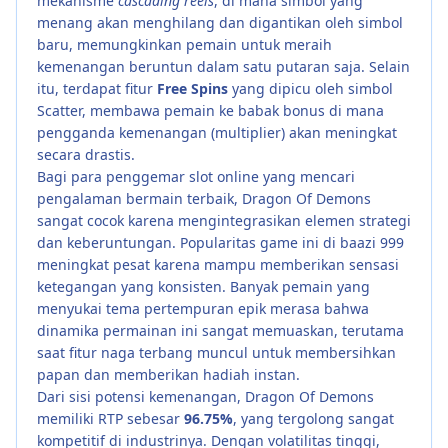
mekanisme
cascading reels
, di mana simbol yang
menang akan menghilang dan digantikan oleh simbol
baru, memungkinkan pemain untuk meraih
kemenangan beruntun dalam satu putaran saja. Selain
itu, terdapat fitur
Free Spins
yang dipicu oleh simbol
Scatter, membawa pemain ke babak bonus di mana
pengganda kemenangan (multiplier) akan meningkat
secara drastis.
Bagi para penggemar slot online yang mencari
pengalaman bermain terbaik, Dragon Of Demons
sangat cocok karena mengintegrasikan elemen strategi
dan keberuntungan. Popularitas game ini di baazi 999
meningkat pesat karena mampu memberikan sensasi
ketegangan yang konsisten. Banyak pemain yang
menyukai tema pertempuran epik merasa bahwa
dinamika permainan ini sangat memuaskan, terutama
saat fitur naga terbang muncul untuk membersihkan
papan dan memberikan hadiah instan.
Dari sisi potensi kemenangan, Dragon Of Demons
memiliki RTP sebesar
96.75%
, yang tergolong sangat
kompetitif di industrinya. Dengan volatilitas tinggi,