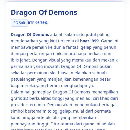
▶
Dragon Of Demons
PG Soft
RTP 96.75%
Dragon Of Demons
adalah salah satu judul paling
mendebarkan yang kini tersedia di
baazi 999
. Game ini
membawa pemain ke dunia fantasi gelap yang penuh
dengan pertarungan epik antara naga perkasa dan
iblis jahat. Dengan visual yang memukau dan mekanik
permainan yang inovatif, Dragon Of Demons bukan
sekadar permainan slot biasa, melainkan sebuah
petualangan yang menjanjikan kemenangan besar
bagi mereka yang berani menghadapinya.
Dalam hal gameplay, Dragon Of Demons menampilkan
grafik 3D berkualitas tinggi yang menjadi ciri khas dari
provider ternama. Pemain akan menemukan berbagai
simbol bertema mitologi gelap, mulai dari permata
kuno hingga artefak iblis yang memberikan
pembayaran tinggi. Fitur utama dari game ini adalah