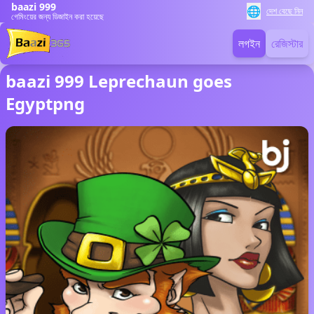
baazi 999
🌐
দেশ বেছে নিন
গেমিংয়ের জন্য ডিজাইন করা হয়েছে
লগইন
রেজিস্টার
baazi 999 Leprechaun goes
Egyptpng