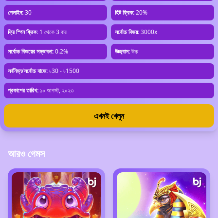
পেলাইন:
30
হিট ফ্রিক:
20%
ফ্রি স্পিন ফ্রিক:
1 থেকে 3 বার
সর্বোচ্চ বিজয়:
3000x
সর্বোচ্চ বিজয়ের সম্ভাবনা:
0.2%
উচ্ছ্বাস:
উচ্চ
সর্বনিম্ন/সর্বোচ্চ বাজে:
৳30 - ৳1500
প্রকাশের তারিখ:
১০ আগস্ট, ২০২৩
এখনই খেলুন
আরও গেমস