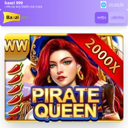
baazi 999
🌐
দেশ বেছে নিন
গেমিংয়ের জন্য ডিজাইন করা হয়েছে
লগইন
রেজিস্টার