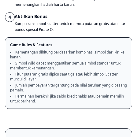
memenangkan hadiah harta karun.
Aktifkan Bonus
4
Kumpulkan simbol scatter untuk memicu putaran gratis atau fitur
bonus spesial Pirate Q.
Game Rules & Features
Kemenangan dihitung berdasarkan kombinasi simbol dari kiri ke
kanan.
Simbol Wild dapat menggantikan semua simbol standar untuk
membentuk kemenangan.
Fitur putaran gratis dipicu saat tiga atau lebih simbol Scatter
muncul di layar.
Jumlah pembayaran tergantung pada nilai taruhan yang dipasang
pemain.
Permainan berakhir jika saldo kredit habis atau pemain memilih
untuk berhenti.